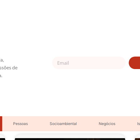
a,
ssões de
a.
Pessoas
Socioambiental
Negócios
I