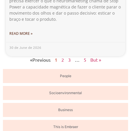
precisa exercer o que o neuromarketing chama de Stop
Power a capacidade magnética de fazer o cliente parar o
movimento dos olhos e dar o passo decisivo: esticar o
braço e tocar o produto.
READ MORE »
30 de June de 2026
«Previous
1
2
3
…
5
But »
People
Socioenvironmental
Business
This is Embraer