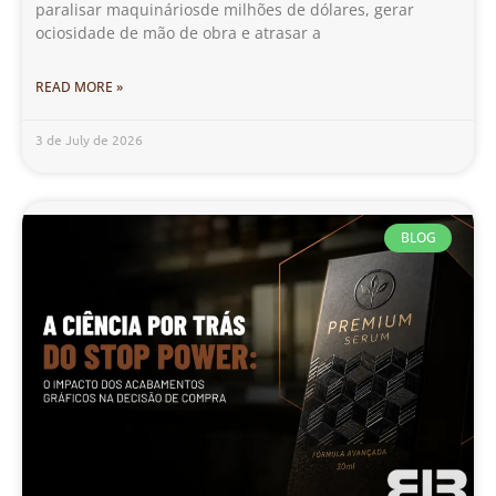
paralisar maquináriosde milhões de dólares, gerar
ociosidade de mão de obra e atrasar a
READ MORE »
3 de July de 2026
BLOG