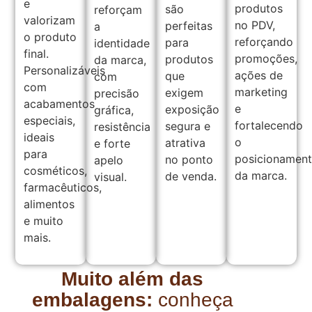
e
produtos
são
reforçam
valorizam
no PDV,
perfeitas
a
o produto
reforçando
para
identidade
final.
promoções,
produtos
da marca,
Personalizáveis
ações de
que
com
com
marketing
exigem
precisão
acabamentos
e
exposição
gráfica,
especiais,
fortalecendo
segura e
resistência
ideais
o
atrativa
e forte
para
posicionamen
no ponto
apelo
cosméticos,
da marca.
de venda.
visual.
farmacêuticos,
alimentos
e muito
mais.
Muito além das
embalagens:
conheça