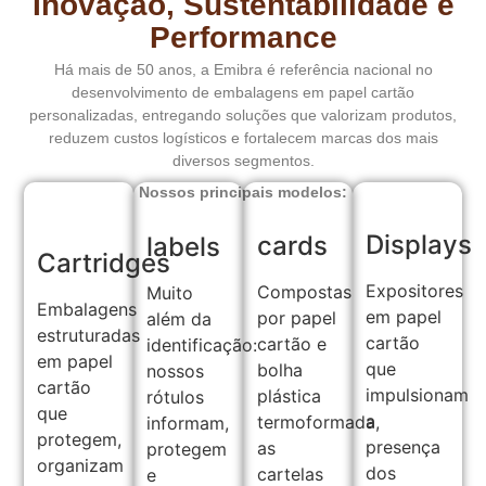
Inovação, Sustentabilidade e
Performance
Há mais de 50 anos, a Emibra é referência nacional no
desenvolvimento de embalagens em papel cartão
personalizadas, entregando soluções que valorizam produtos,
reduzem custos logísticos e fortalecem marcas dos mais
diversos segmentos.
Nossos principais modelos:
Displays
cards
labels
Cartridges
Expositores
Compostas
Muito
Embalagens
em papel
por papel
além da
estruturadas
cartão
cartão e
identificação:
em papel
que
bolha
nossos
cartão
impulsionam
plástica
rótulos
que
a
termoformada,
informam,
protegem,
presença
as
protegem
organizam
dos
cartelas
e