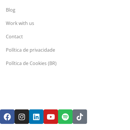
Blog
Work with us
Contact
Política de privacidade
Política de Cookies (BR)
E-mail
contato@emibra.com.br
Tel./Fax:
+55 11 4741-9600
Address
Av. Major Pinheiro Fróes, 2300
Suzano/SP
CEP:
08680-000