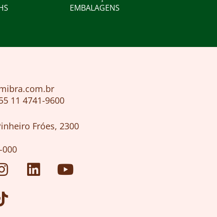
HS​
EMBALAGENS
mibra.com.br
55 11 4741-9600
o
Pinheiro Fróes, 2300
-000