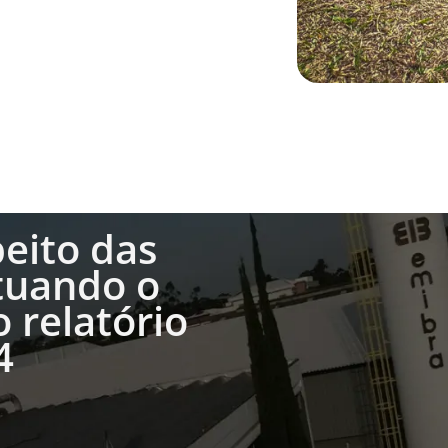
peito das
tuando o
 relatório
4