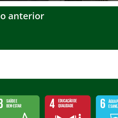
io anterior
2