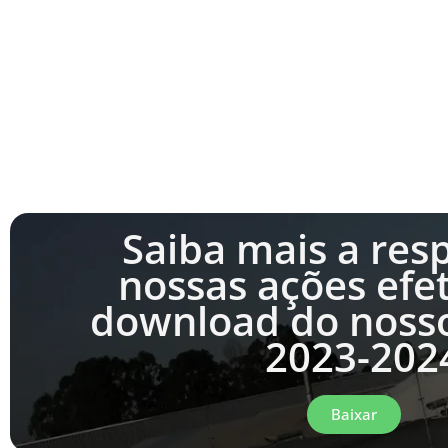
Saiba mais a res
nossas ações efe
download do nosso
2023-202
Baixar